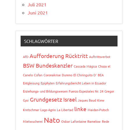
Juli 2021
Juni 2021
SCHLAGWÖRTER
Aufforderung Rücktritt
AfD
Auftrittsverbot
BSW
Bundeskanzler
Cascada Mágica
Choza el
Canelo
Cofan
Coronakrise
Dureno
El Chiringuito D´ BEA
Entgleisung
Epiphyten
Erfahrungsbericht Leben in Ecuador
Erziehungs- und Bildungswesen
Fuerzo Espeziales Nr. 24
Gregor
Grundgesetz
Israel
Gysi
Jaques Baud
Kiew
linke
Kretschmar
Lago Agrio
La Libertad
Maidan-Putsch
Nato
Mietwucherei
Oskar Lafontaine
Ramelow
Rede