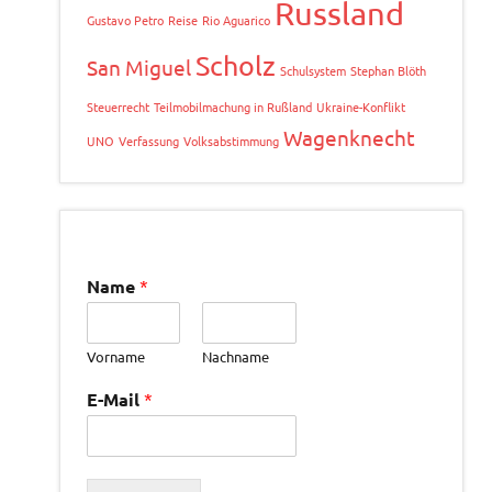
Russland
Gustavo Petro
Reise
Rio Aguarico
Scholz
San Miguel
Schulsystem
Stephan Blöth
Steuerrecht
Teilmobilmachung in Rußland
Ukraine-Konflikt
Wagenknecht
UNO
Verfassung
Volksabstimmung
Name
*
Vorname
Nachname
E-Mail
*