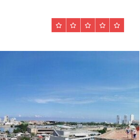
Startseite
Datenschutz
Peter
Impressum
Über
Blöth
mich