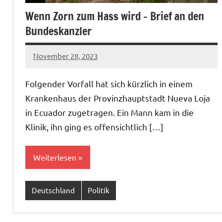
Wenn Zorn zum Hass wird – Brief an den
Bundeskanzler
November 28, 2023
U19ju-
Keine
07_53
Kommentare
Folgender Vorfall hat sich kürzlich in einem
Krankenhaus der Provinzhauptstadt Nueva Loja
in Ecuador zugetragen. Ein Mann kam in die
Klinik, ihn ging es offensichtlich […]
Weiterlesen
Deutschland
Politik