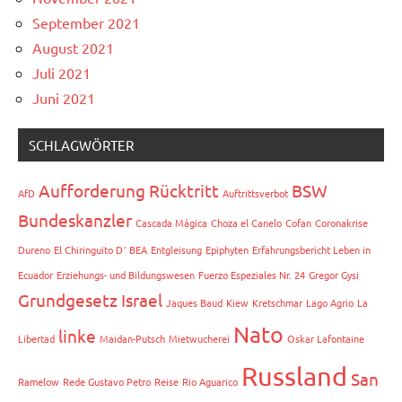
September 2021
August 2021
Juli 2021
Juni 2021
SCHLAGWÖRTER
Aufforderung Rücktritt
BSW
AfD
Auftrittsverbot
Bundeskanzler
Cascada Mágica
Choza el Canelo
Cofan
Coronakrise
Dureno
El Chiringuito D´ BEA
Entgleisung
Epiphyten
Erfahrungsbericht Leben in
Ecuador
Erziehungs- und Bildungswesen
Fuerzo Espeziales Nr. 24
Gregor Gysi
Grundgesetz
Israel
Jaques Baud
Kiew
Kretschmar
Lago Agrio
La
Nato
linke
Libertad
Maidan-Putsch
Mietwucherei
Oskar Lafontaine
Russland
San
Ramelow
Rede Gustavo Petro
Reise
Rio Aguarico