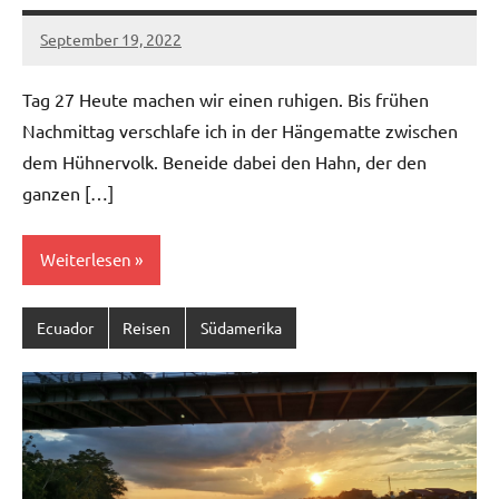
September 19, 2022
U19ju-
Keine
07_53
Kommentare
Tag 27 Heute machen wir einen ruhigen. Bis frühen
Nachmittag verschlafe ich in der Hängematte zwischen
dem Hühnervolk. Beneide dabei den Hahn, der den
ganzen […]
Weiterlesen
Ecuador
Reisen
Südamerika