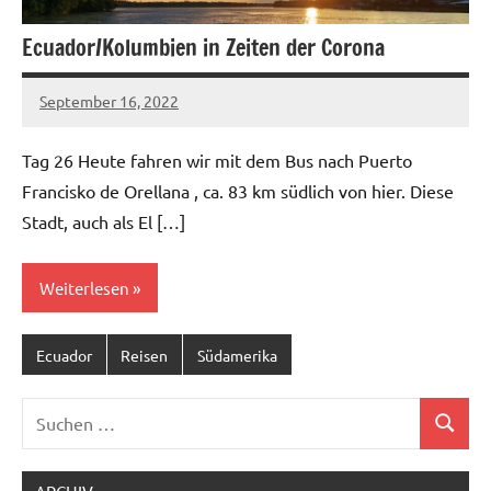
Ecuador/Kolumbien in Zeiten der Corona
September 16, 2022
U19ju-
Keine
07_53
Kommentare
Tag 26 Heute fahren wir mit dem Bus nach Puerto
Francisko de Orellana , ca. 83 km südlich von hier. Diese
Stadt, auch als El […]
Weiterlesen
Ecuador
Reisen
Südamerika
Suchen
Suchen
nach: