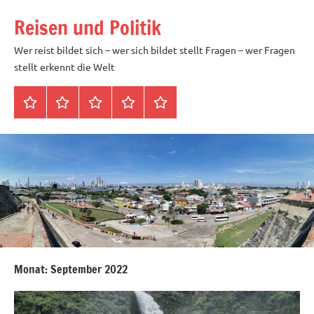
Zum
Reisen und Politik
Inhalt
springen
Wer reist bildet sich – wer sich bildet stellt Fragen – wer Fragen
stellt erkennt die Welt
Startseite
Datenschutz
Peter
Impressum
Über
Blöth
mich
Monat:
September 2022