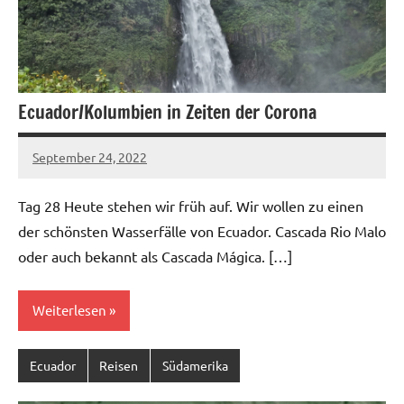
Ecuador/Kolumbien in Zeiten der Corona
September 24, 2022
U19ju-
Keine
07_53
Kommentare
Tag 28 Heute stehen wir früh auf. Wir wollen zu einen
der schönsten Wasserfälle von Ecuador. Cascada Rio Malo
oder auch bekannt als Cascada Mágica. […]
Weiterlesen
Ecuador
Reisen
Südamerika