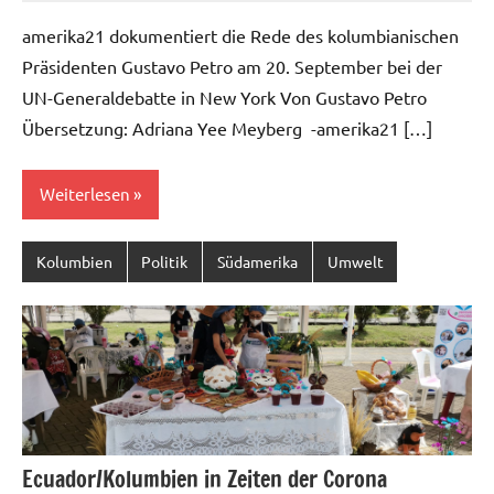
07_53
Kommentare
amerika21 dokumentiert die Rede des kolumbianischen
Präsidenten Gustavo Petro am 20. September bei der
UN-Generaldebatte in New York Von Gustavo Petro
Übersetzung: Adriana Yee Meyberg -amerika21 […]
Weiterlesen
Kolumbien
Politik
Südamerika
Umwelt
Ecuador/Kolumbien in Zeiten der Corona