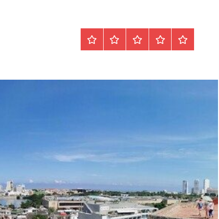
Startseite
Datenschutz
Peter
Impressum
Über
Blöth
mich