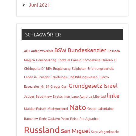
Juni 2021
SCHLAGWÖRTER
BSW
Bundeskanzler
AfD
Auftrittsverbot
Cascada
Mágica
Cenepa-Krieg
Choza el Canelo
Coronakrise
Dureno
El
Chiringuito D´ BEA
Entgleisung
Epiphyten
Erfahrungsbericht
Leben in Ecuador
Erziehungs- und Bildungswesen
Fuerzo
Grundgesetz
Israel
Espeziales Nr. 24
Gregor Gysi
linke
Jaques Baud
Kiew
Kretschmar
Lago Agrio
La Libertad
Nato
Maidan-Putsch
Mietwucherei
Oskar Lafontaine
Ramelow
Rede Gustavo Petro
Reise
Rio Aguarico
Russland
San Miguel
Sara Wagenknecht