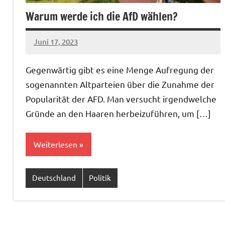
Warum werde ich die AfD wählen?
Juni 17, 2023
U19ju-
Keine
07_53
Kommentare
Gegenwärtig gibt es eine Menge Aufregung der
sogenannten Altparteien über die Zunahme der
Popularität der AFD. Man versucht irgendwelche
Gründe an den Haaren herbeizuführen, um […]
Weiterlesen
Deutschland
Politik