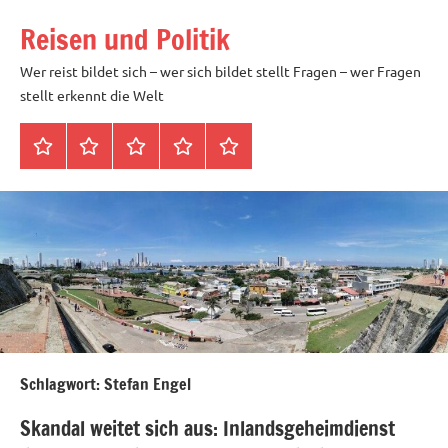
Zum
Reisen und Politik
Inhalt
springen
Wer reist bildet sich – wer sich bildet stellt Fragen – wer Fragen
stellt erkennt die Welt
Startseite
Datenschutz
Peter
Impressum
Über
Blöth
mich
Schlagwort:
Stefan Engel
Skandal weitet sich aus: Inlandsgeheimdienst