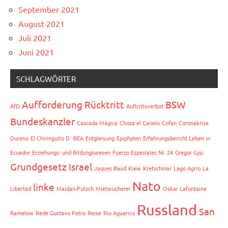
September 2021
August 2021
Juli 2021
Juni 2021
SCHLAGWÖRTER
Aufforderung Rücktritt
BSW
AfD
Auftrittsverbot
Bundeskanzler
Cascada Mágica
Choza el Canelo
Cofan
Coronakrise
Dureno
El Chiringuito D´ BEA
Entgleisung
Epiphyten
Erfahrungsbericht Leben in
Ecuador
Erziehungs- und Bildungswesen
Fuerzo Espeziales Nr. 24
Gregor Gysi
Grundgesetz
Israel
Jaques Baud
Kiew
Kretschmar
Lago Agrio
La
Nato
linke
Libertad
Maidan-Putsch
Mietwucherei
Oskar Lafontaine
Russland
San
Ramelow
Rede Gustavo Petro
Reise
Rio Aguarico