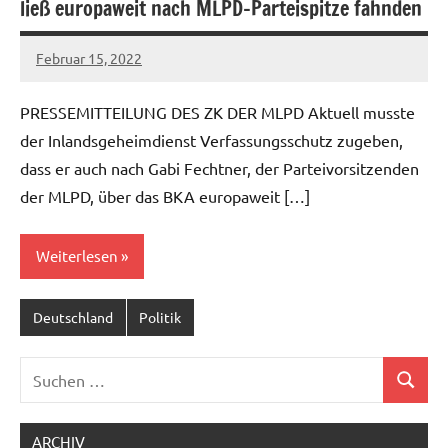
ließ europaweit nach MLPD-Parteispitze fahnden
Februar 15, 2022
U19ju-
Keine
07_53
Kommentare
PRESSEMITTEILUNG DES ZK DER MLPD Aktuell musste
der Inlandsgeheimdienst Verfassungsschutz zugeben,
dass er auch nach Gabi Fechtner, der Parteivorsitzenden
der MLPD, über das BKA europaweit […]
Weiterlesen
Deutschland
Politik
Suchen
Suchen
nach:
ARCHIV