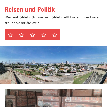
Zum
Reisen und Politik
Inhalt
springen
Wer reist bildet sich – wer sich bildet stellt Fragen – wer Fragen
stellt erkennt die Welt
Startseite
Datenschutz
Peter
Impressum
Über
Blöth
mich