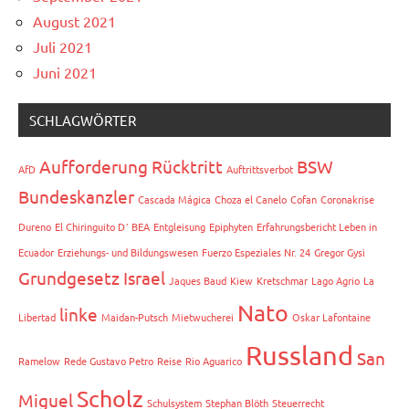
August 2021
Juli 2021
Juni 2021
SCHLAGWÖRTER
Aufforderung Rücktritt
BSW
AfD
Auftrittsverbot
Bundeskanzler
Cascada Mágica
Choza el Canelo
Cofan
Coronakrise
Dureno
El Chiringuito D´ BEA
Entgleisung
Epiphyten
Erfahrungsbericht Leben in
Ecuador
Erziehungs- und Bildungswesen
Fuerzo Espeziales Nr. 24
Gregor Gysi
Grundgesetz
Israel
Jaques Baud
Kiew
Kretschmar
Lago Agrio
La
Nato
linke
Libertad
Maidan-Putsch
Mietwucherei
Oskar Lafontaine
Russland
San
Ramelow
Rede Gustavo Petro
Reise
Rio Aguarico
Scholz
Miguel
Schulsystem
Stephan Blöth
Steuerrecht