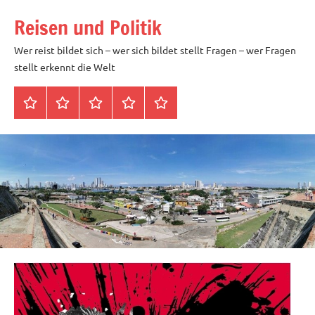
Zum
Reisen und Politik
Inhalt
springen
Wer reist bildet sich – wer sich bildet stellt Fragen – wer Fragen
stellt erkennt die Welt
Startseite
Datenschutz
Peter
Impressum
Über
Blöth
mich