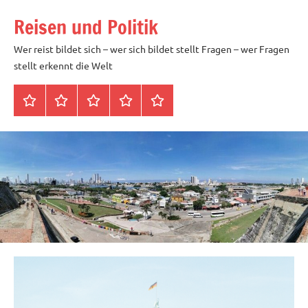
Zum
Reisen und Politik
Inhalt
springen
Wer reist bildet sich – wer sich bildet stellt Fragen – wer Fragen
stellt erkennt die Welt
Startseite
Datenschutz
Peter
Impressum
Über
Blöth
mich