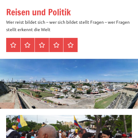
Zum
Reisen und Politik
Inhalt
springen
Wer reist bildet sich – wer sich bildet stellt Fragen – wer Fragen
stellt erkennt die Welt
Startseite
Datenschutz
Peter
Impressum
Über
Blöth
mich