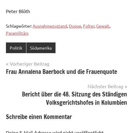
Peter Blöth
Schlagwörter:
Ausnahmezustand
,
Duque
,
Folter
,
Gewalt
,
Paramilitärs
Politik
Südamerika
Beitragsnavigation
Vorheriger Beitrag
Frau Annalena Baerbock und die Frauenquote
Nächster Beitrag
Bericht über die 48. Sitzung des Ständigen
Volksgerichtshofes in Kolumbien
Schreibe einen Kommentar
Deine E-Mail-Adresse wird nicht veröffentlicht.